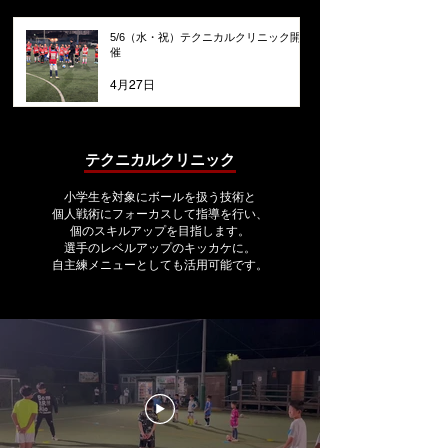
5/6（水・祝）テクニカルクリニック開
催
4月27日
​テクニカルクリニック
小学生を対象にボールを扱う技術と
個人戦術にフォーカスして指導を行い、
個のスキルアップを目指します。
選手のレベルアップのキッカケに。
自主練メニューとしても活用可能です。