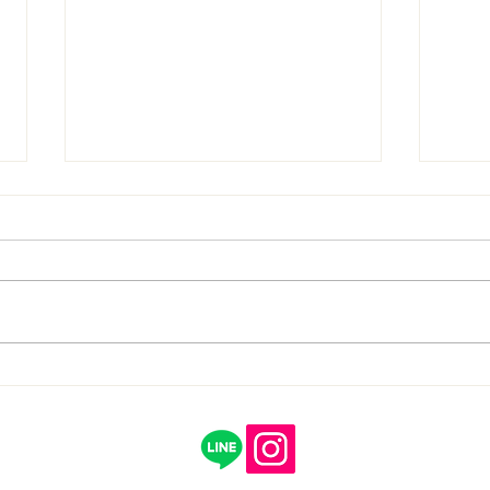
7/11 (土）7/19（日）『フィ
5/
ジカル×ゲームクリニック』
リニ
開催！！