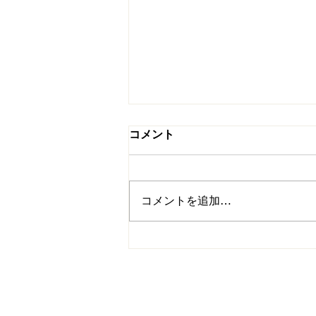
コメント
コメントを追加…
7/5(日）・7/18(土）『フィジ
カル×テクニカルクリニッ
ク』開催！！