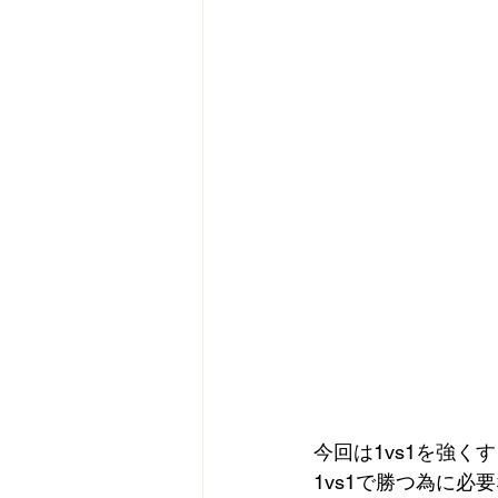
今回は1vs1を強く
1vs1で勝つ為に